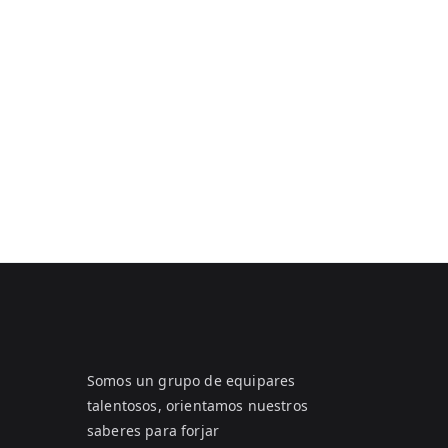
Somos un grupo de equipares
talentosos, orientamos nuestros
saberes para forjar