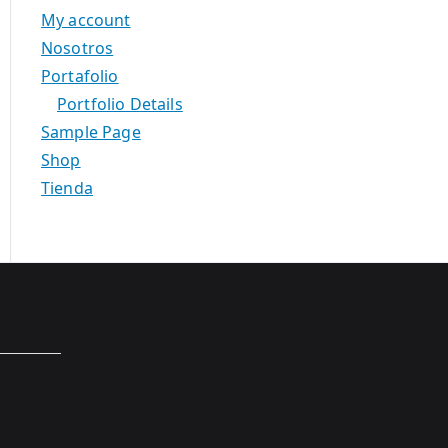
My account
Nosotros
Portafolio
Portfolio Details
Sample Page
Shop
Tienda